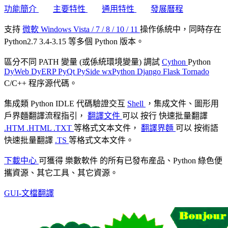
功能簡介
主要特性
通用特性
發展曆程
支持
微軟 Windows Vista / 7 / 8 / 10 / 11
操作係統中，同時存在
Python2.7 3.4-3.15 等多個 Python 版本。
區分不同 PATH 變量 (或係統環境變量) 調試
Cython
Python
DyWeb DyERP PyQt PySide wxPython Django Flask Tornado
C/C++ 程序源代碼。
集成類 Python IDLE 代碼驗證交互
Shell
，集成文件、圖形用
戶界麵翻譯流程指引，
翻譯文件
可以
按行
快速批量翻譯
.HTM
.HTML
.TXT
等格式文本文件，
翻譯界麵
可以
按術語
快速批量翻譯
.TS
等格式文本文件。
下載中心
可獲得
樂數軟件
的所有已發布産品、Python 綠色便
攜資源、其它工具、其它資源。
GUI-文檔翻譯